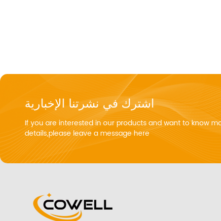
اشترك في نشرتنا الإخبارية
If you are interested in our products and want to know m
details,please leave a message here