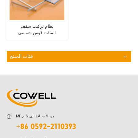
نظام تركيب سقف
المثلث قوس شمسي
قابل للتعديل
فئات المنتج
MF من 9 صباحًا إلى 6 م
+86 0592-2110393