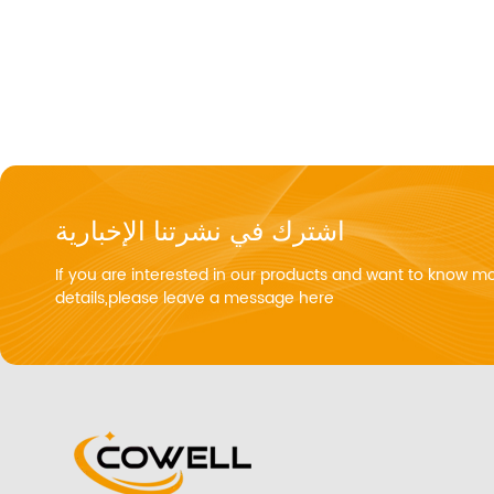
اشترك في نشرتنا الإخبارية
If you are interested in our products and want to know m
details,please leave a message here