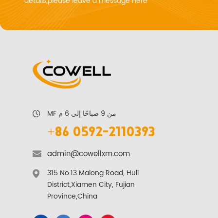
details,please leave a message here
MF من 9 صباحًا إلى 6 م
+86 0592-2110393
admin@cowellxm.com
315 No.13 Malong Road, Huli
District,Xiamen City, Fujian
Province,China