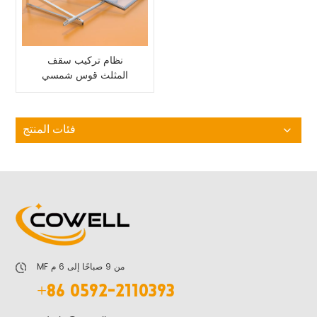
نظام تركيب سقف
المثلث قوس شمسي
قابل للتعديل
فئات المنتج
MF من 9 صباحًا إلى 6 م
+86 0592-2110393