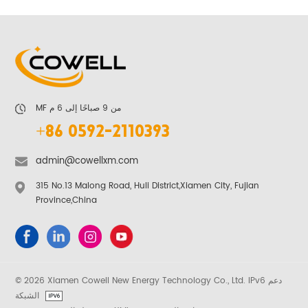
MF من 9 صباحًا إلى 6 م
+86 0592-2110393
admin@cowellxm.com
315 No.13 Malong Road, Huli District,Xiamen City, Fujian
Province,China
© 2026 Xiamen Cowell New Energy Technology Co., Ltd. IPv6 دعم
الشبكة