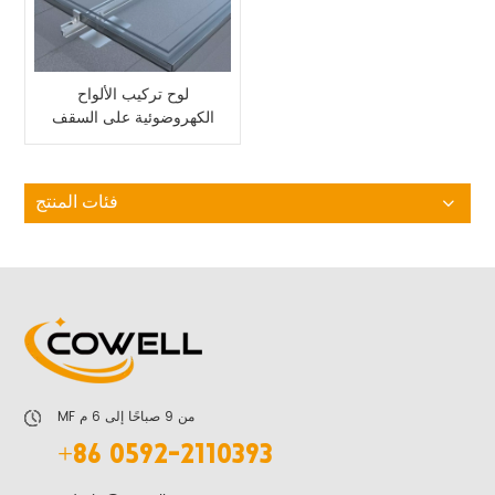
لوح تركيب الألواح
الكهروضوئية على السقف
مع مجموعة اللمعان
للألواح الشمسية
فئات المنتج
MF من 9 صباحًا إلى 6 م
+86 0592-2110393