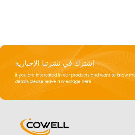
اشترك في نشرتنا الإخبارية
If you are interested in our products and want to know m
details,please leave a message here