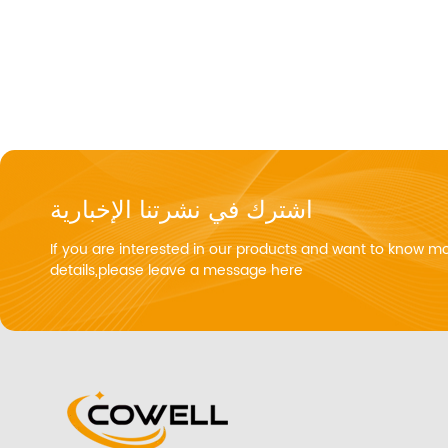
اشترك في نشرتنا الإخبارية
If you are interested in our products and want to know m
details,please leave a message here