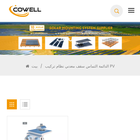
يبحث
الدائمة التماس سقف معدني نظام تركيب PV
/
بيت