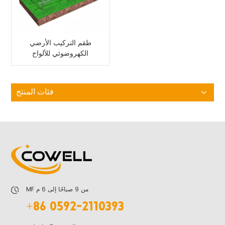
طقم التركيب الأرضي
الكهروضوئي للألواح
الشمسية
فئات المنتج
MF من 9 صباحًا إلى 6 م
+86 0592-2110393