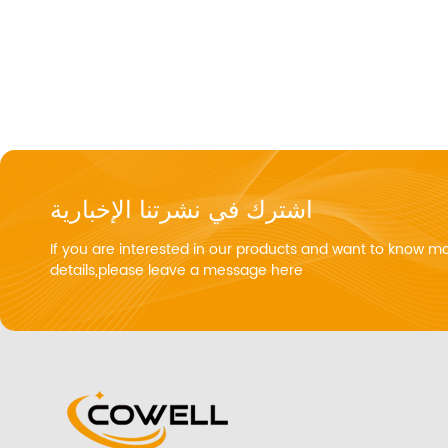
اشترك في نشرتنا الإخبارية
If you are interested in our products and want to know m
details,please leave a message here