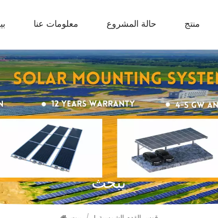
منتج
حالة المشروع
معلومات عنا
بي
يبحث
L قوس القدم الشمسية
/
بيت