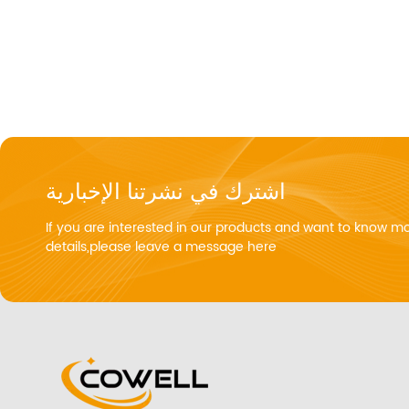
اشترك في نشرتنا الإخبارية
If you are interested in our products and want to know m
details,please leave a message here