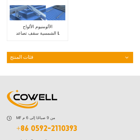
الألومنيوم الألواح
الشمسية سقف تصاعد L
قوس القدم الشمسية
فئات المنتج
MF من 9 صباحًا إلى 6 م
+86 0592-2110393