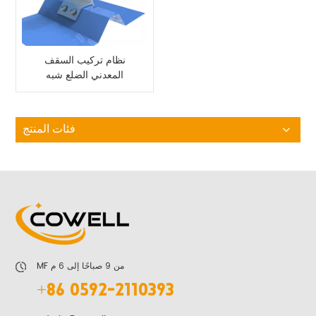
نظام تركيب السقف
المعدني الضلع شبه
المنحرف
فئات المنتج
MF من 9 صباحًا إلى 6 م
+86 0592-2110393