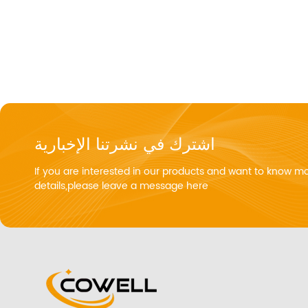
اشترك في نشرتنا الإخبارية
If you are interested in our products and want to know m
details,please leave a message here