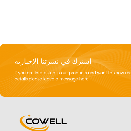
اشترك في نشرتنا الإخبارية
If you are interested in our products and want to know m
details,please leave a message here