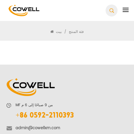
فئة المنتج
بيت
/
فئة المنتج
MF من 9 صباحًا إلى 6 م
+86 0592-2110393
admin@cowellxm.com