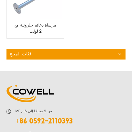
مرساة دعائم حلزونية مع
2 لولب
فئات المنتج
MF من 9 صباحًا إلى 6 م
+86 0592-2110393