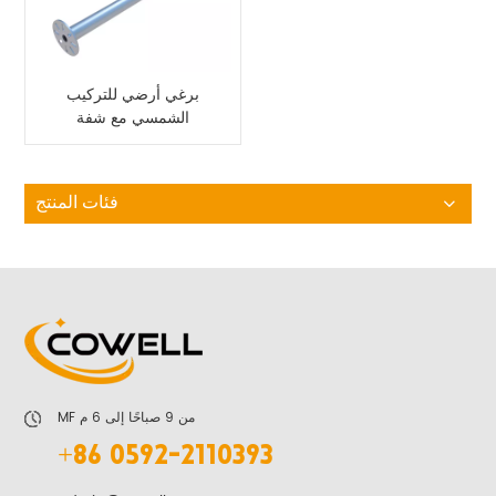
برغي أرضي للتركيب
الشمسي مع شفة
ملحومة
فئات المنتج
MF من 9 صباحًا إلى 6 م
+86 0592-2110393