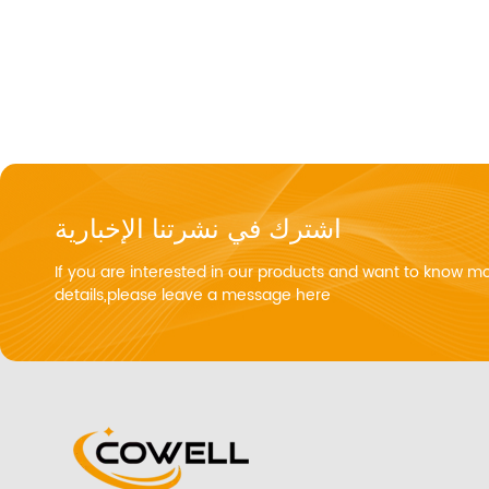
اشترك في نشرتنا الإخبارية
If you are interested in our products and want to know m
details,please leave a message here