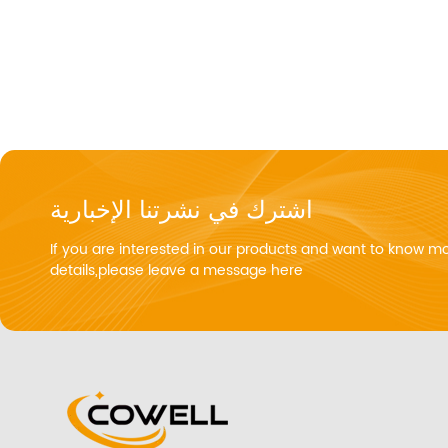
اشترك في نشرتنا الإخبارية
If you are interested in our products and want to know m
details,please leave a message here