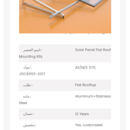
الشمسية الكهروضوئية ذات
السقف المسطح
هذا
طقم تركيب الألواح الشمسية للسقف المسطح
لديها تصميم
متنوع لدعم الوحدات الكهروضوئية. الخدمة المخصصة متاحة أيضًا.
Solar Panel Flat Roof
اسم العنصر :
Mounting Kits
AS/NZS 1170,
موك :
JISC8955-2017
Flat Rooftop
طلب :
Aluminum+Stainless
مادة :
Steel
12 Years
ضمان :
Yes, customized
مخصص :