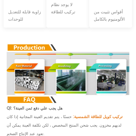
لا يوجد نظام
أقواس تثبيت من
تركيب للطاقة
زاوية قابلة للتعديل
الألومنيوم بالكامل
الشمسية على
للوحدات
لسقف القرميد.
السقف المسطح
الكهروضوئية.
للسكك الحديدية.
Q1: هل يجب علي دفع ثمن العينة؟
تركيب كويل للطاقة الشمسية:
حسنًا ، يتم تقديم العينة المجانية إذا كان
لديهم مخزون. يجب شحن المنتج المخصص ، لكن تكلفة العينة يمكن أن
تعود عند الإنتاج الضخم.