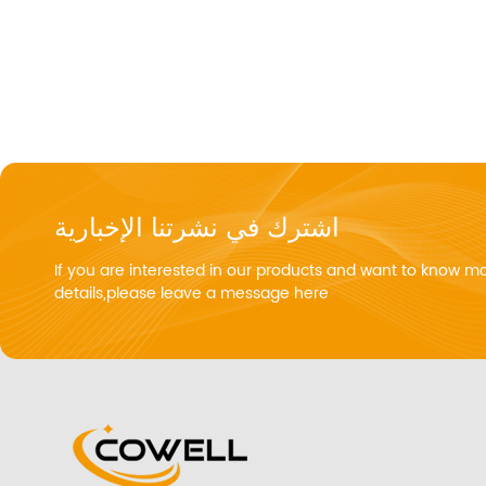
اشترك في نشرتنا الإخبارية
If you are interested in our products and want to know m
details,please leave a message here