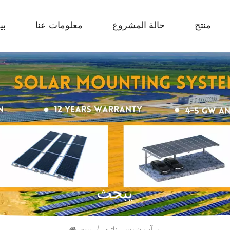
منتج
حالة المشروع
معلومات عنا
بي
يبحث
مرآب شمسي ناتئ
/
بيت