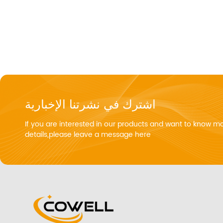
اشترك في نشرتنا الإخبارية
If you are interested in our products and want to know m
details,please leave a message here