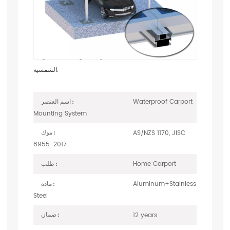
الشمسية من الألومنيوم
المقاوم للماء
ال
كل نظام تركيب مرآب سقف الألومنيوم
هو العزل الكامل
للمياه بسبب الصفيحة شبه المنحرفة الفولاذية على الوحدة
الشمسية.
Waterproof Carport
اسم العنصر :
Mounting System
AS/NZS 1170, JISC
موك :
8955-2017
Home Carport
طلب :
Aluminum+Stainless
مادة :
Steel
12 years
ضمان :