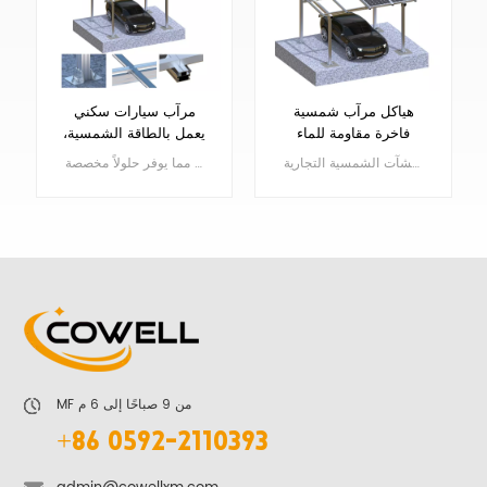
هياكل مرآب شمسية
مرآب سيارات سكني
فاخرة مقاومة للماء
يعمل بالطاقة الشمسية،
مقاوم للماء، نظام تركيب
الألمنيوم بالكامل هياكل المظلات الشمسية آخيوفر عزلًا كاملاً للماء من خلال لوحة فولاذية شبه منحرفة مدمجة بسلاسة أسفل الوحدات الشمسية، مما يوفر حماية موثوقة من الطقس للمنشآت الشمسية التجارية.
ملكنا مظلات السيارات الشمسية مصنوعة من مواد عالية القوة ومقاومة للتآكل ومصممة لتحمل الظروف الجوية القاسية وإطالة عمر خدمتها.يأخذ التصميم في الاعتبار أحجام المركبات المختلفة، فضلاً عن ظروف الموقع المختلفة، مما يوفر حلولاً مخصصة.
الطاقة الشمسية من
الألومنيوم
يتعلم أكثر
يتعلم أكثر
MF من 9 صباحًا إلى 6 م
+86 0592-2110393